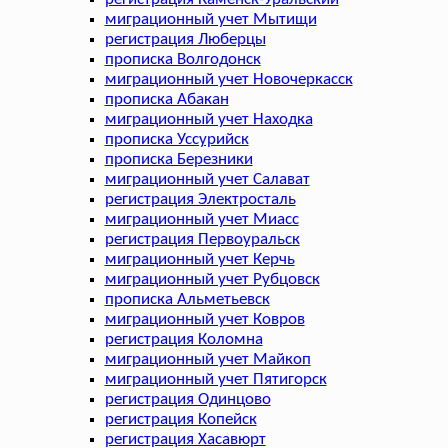
миграционный учет Мытищи
регистрация Люберцы
прописка Волгодонск
миграционный учет Новочеркасск
прописка Абакан
миграционный учет Находка
прописка Уссурийск
прописка Березники
миграционный учет Салават
регистрация Электросталь
миграционный учет Миасс
регистрация Первоуральск
миграционный учет Керчь
миграционный учет Рубцовск
прописка Альметьевск
миграционный учет Ковров
регистрация Коломна
миграционный учет Майкоп
миграционный учет Пятигорск
регистрация Одинцово
регистрация Копейск
регистрация Хасавюрт