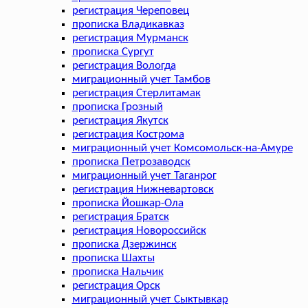
регистрация Череповец
прописка Владикавказ
регистрация Мурманск
прописка Сургут
регистрация Вологда
миграционный учет Тамбов
регистрация Стерлитамак
прописка Грозный
регистрация Якутск
регистрация Кострома
миграционный учет Комсомольск-на-Амуре
прописка Петрозаводск
миграционный учет Таганрог
регистрация Нижневартовск
прописка Йошкар-Ола
регистрация Братск
регистрация Новороссийск
прописка Дзержинск
прописка Шахты
прописка Нальчик
регистрация Орск
миграционный учет Сыктывкар