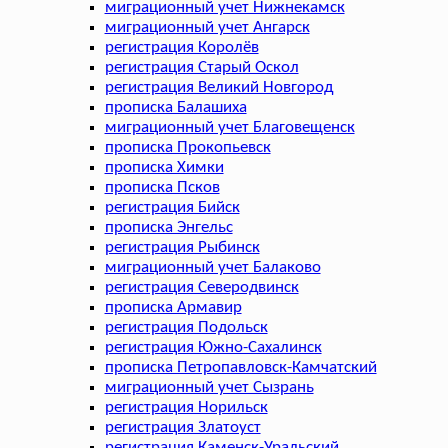
миграционный учет Нижнекамск
миграционный учет Ангарск
регистрация Королёв
регистрация Старый Оскол
регистрация Великий Новгород
прописка Балашиха
миграционный учет Благовещенск
прописка Прокопьевск
прописка Химки
прописка Псков
регистрация Бийск
прописка Энгельс
регистрация Рыбинск
миграционный учет Балаково
регистрация Северодвинск
прописка Армавир
регистрация Подольск
регистрация Южно-Сахалинск
прописка Петропавловск-Камчатский
миграционный учет Сызрань
регистрация Норильск
регистрация Златоуст
регистрация Каменск-Уральский