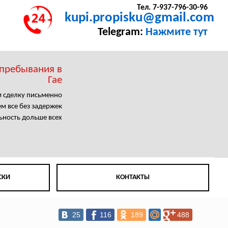
Тел. 7-937-796-30-96
kupi.propisku@gmail.com
Telegram:
Нажмите тут
 пребывания в
Гае
 сделку письменно
 все без задержек
ьность дольше всех
СКИ
КОНТАКТЫ
25
116
189
488