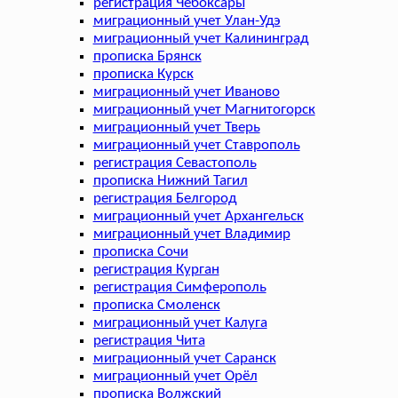
регистрация Чебоксары
миграционный учет Улан-Удэ
миграционный учет Калининград
прописка Брянск
прописка Курск
миграционный учет Иваново
миграционный учет Магнитогорск
миграционный учет Тверь
миграционный учет Ставрополь
регистрация Севастополь
прописка Нижний Тагил
регистрация Белгород
миграционный учет Архангельск
миграционный учет Владимир
прописка Сочи
регистрация Курган
регистрация Симферополь
прописка Смоленск
миграционный учет Калуга
регистрация Чита
миграционный учет Саранск
миграционный учет Орёл
прописка Волжский