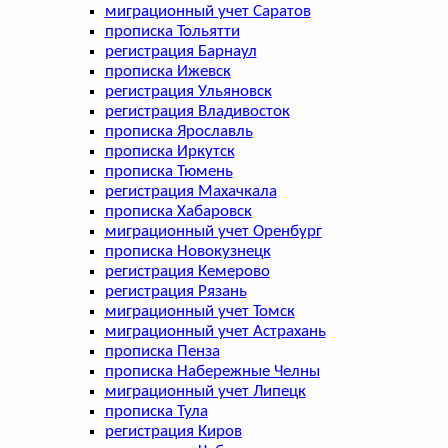
миграционный учет Саратов
прописка Тольятти
регистрация Барнаул
прописка Ижевск
регистрация Ульяновск
регистрация Владивосток
прописка Ярославль
прописка Иркутск
прописка Тюмень
регистрация Махачкала
прописка Хабаровск
миграционный учет Оренбург
прописка Новокузнецк
регистрация Кемерово
регистрация Рязань
миграционный учет Томск
миграционный учет Астрахань
прописка Пенза
прописка Набережные Челны
миграционный учет Липецк
прописка Тула
регистрация Киров