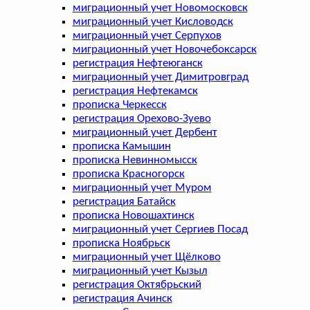
миграционный учет Новомосковск
миграционный учет Кисловодск
миграционный учет Серпухов
миграционный учет Новочебоксарск
регистрация Нефтеюганск
миграционный учет Димитровград
регистрация Нефтекамск
прописка Черкесск
регистрация Орехово-Зуево
миграционный учет Дербент
прописка Камышин
прописка Невинномысск
прописка Красногорск
миграционный учет Муром
регистрация Батайск
прописка Новошахтинск
миграционный учет Сергиев Посад
прописка Ноябрьск
миграционный учет Щёлково
миграционный учет Кызыл
регистрация Октябрьский
регистрация Ачинск